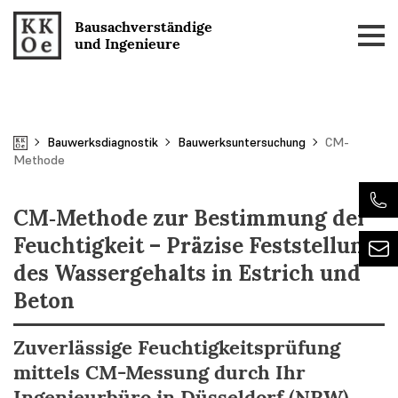
Skip
Bausachverständige
to
und Ingenieure
content
Bauwerksdiagnostik
Bauwerksuntersuchung
CM-
Methode
CM‑Methode zur Bestimmung der
Feuchtigkeit – Präzise Feststellung
des Wassergehalts in Estrich und
Beton
Zuverlässige Feuchtigkeitsprüfung
mittels CM-Messung durch Ihr
Ingenieurbüro in Düsseldorf (NRW)