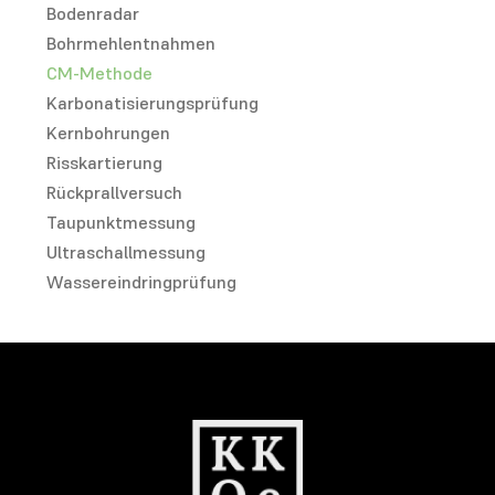
Bodenradar
Bohrmehlentnahmen
CM-Methode
Karbonatisierungsprüfung
Kernbohrungen
Risskartierung
Rückprallversuch
Taupunktmessung
Ultraschallmessung
Wassereindringprüfung